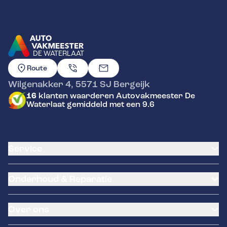
DE WATERLAAT
GA NAAR DE HOMEPAGINA
Route
Wilgenakker 4
,
5571 SJ
Bergeijk
16
klanten waarderen Autovakmeester De
Waterlaat gemiddeld met een 9.6
Service
Airco service
Onderhoud & Reparatie
Accu vervangen
Banden service
APK
Garantie
Over ons
Distributieriem vervangen
Pechhulp
Schade en reparatie