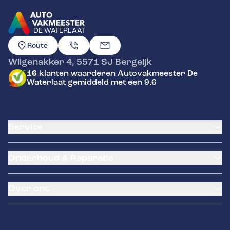
DE WATERLAAT
GA NAAR DE HOMEPAGINA
Route
Wilgenakker 4
,
5571 SJ
Bergeijk
16
klanten waarderen Autovakmeester De
Waterlaat gemiddeld met een 9.6
Service
Airco service
Onderhoud & Reparatie
Accu vervangen
Banden service
APK
Garantie
Over ons
Distributieriem vervangen
Pechhulp
Schade en reparatie
Remmen
Over ons
Grote beurt
Diagnose
Contact
Kleine beurt