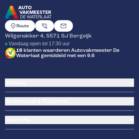
DE WATERLAAT
GA NAAR DE HOMEPAGINA
Route
Wilgenakker 4
,
5571 SJ
Bergeijk
Vandaag open tot 17:30 uur
16
klanten waarderen Autovakmeester De
Waterlaat gemiddeld met een 9.6
Service
Airco service
Onderhoud & Reparatie
Accu vervangen
Banden service
APK
Garantie
Over ons
Distributieriem vervangen
Pechhulp
Schade en reparatie
Remmen
Over ons
Grote beurt