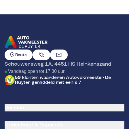
DE RUYTER
GA NAAR DE HOMEPAGINA
Route
Schouwersweg 1A
,
4451 HS
Heinkenszand
Vandaag open tot 17:30 uur
59
klanten waarderen Autovakmeester De
Ruyter gemiddeld met een 9.7
Service
Airco service
Onderhoud & Reparatie
Accu vervangen