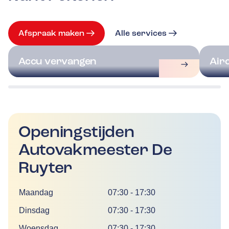
Afspraak maken
Alle services
Accu vervangen
Air
Openingstijden
Autovakmeester De
Ruyter
Dag
Tijd
Maandag
07:30
-
17:30
Dinsdag
07:30
-
17:30
Woensdag
07:30
-
17:30