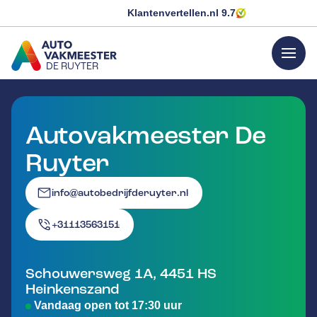
Klantenvertellen.nl
9.7
menu
DE RUYTER
GA NAAR DE HOMEPAGINA
Autovakmeester De
Ruyter
info@autobedrijfderuyter.nl
+31113563151
Schouwersweg 1A
,
4451 HS
Heinkenszand
Vandaag open tot 17:30 uur