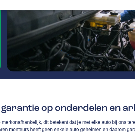
garantie op onderdelen en ar
merkonafhankelijk, dit betekent dat je met elke auto bij ons tere
aren monteurs heeft geen enkele auto geheimen en daarom gar