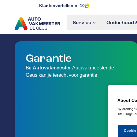
Klantenvertellen.nl
10
Service
Onderhoud &
DE GEUS
GA NAAR DE HOMEPAGINA
Garantie
Bij
Autovakmeester
Autovakmeester de
Geus kan je terecht voor garantie
About Co
By clicking “
site usage, a
Cookie