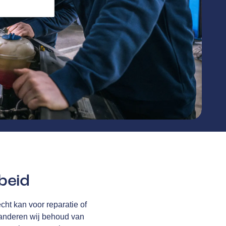
beid
cht kan voor reparatie of
anderen wij behoud van