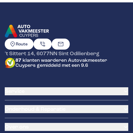
CUYPERS
GA NAAR DE HOMEPAGINA
Route
't Sittert 14
,
6077NN
Sint Odilienberg
87
klanten waarderen Autovakmeester
Cuypers gemiddeld met een 9.6
Service
Airco service
Onderhoud & Reparatie
Accu vervangen
Banden service
APK
Garantie
Over ons
Distributieriem vervangen
Pechhulp