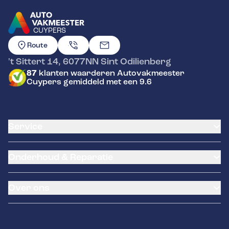
CUYPERS
GA NAAR DE HOMEPAGINA
Route
't Sittert 14
,
6077NN
Sint Odilienberg
87
klanten waarderen Autovakmeester
Cuypers gemiddeld met een 9.6
Service
Airco service
Onderhoud & Reparatie
Accu vervangen
Banden service
APK
Garantie
Over ons
Distributieriem vervangen
Pechhulp
Schade en reparatie
Remmen
Contact
Grote beurt
Hella Service Partner
Kleine beurt