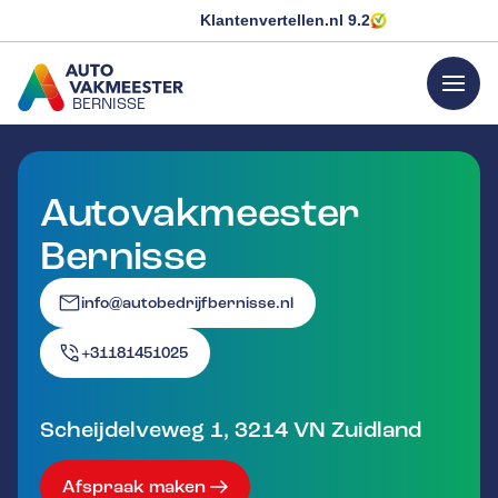
Klantenvertellen.nl
9.2
menu
BERNISSE
GA NAAR DE HOMEPAGINA
Autovakmeester
Bernisse
info@autobedrijfbernisse.nl
+31181451025
Scheijdelveweg 1
,
3214 VN
Zuidland
Afspraak maken