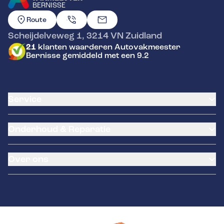
BERNISSE
GA NAAR DE HOMEPAGINA
Route
Scheijdelveweg 1
,
3214 VN
Zuidland
21
klanten waarderen Autovakmeester
Bernisse gemiddeld met een 9.2
Service
Airco service
Onderhoud & Reparatie
Accu vervangen
Banden service
APK
Garantie
Over ons
Distributieriem vervangen
Kentekenloket
Schade en reparatie
Remmen
Over ons
Grote beurt
Contact
Kleine beurt
Diagnose