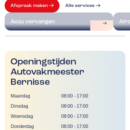
Afspraak maken
Alle services
Accu vervangen
Air
Openingstijden
Autovakmeester
Bernisse
Dag
Tijd
Maandag
08:00
-
17:00
Dinsdag
08:00
-
17:00
Woensdag
08:00
-
17:00
Donderdag
08:00
-
17:00