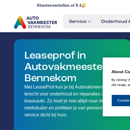
Klantenvertellen.nl
9.1
Service
Onderhoud &
BENNEKOM
GA NAAR DE HOMEPAGINA
Leaseprof in
Autovakmeester
About Co
Bennekom
By clicking “
site usage, a
Met LeaseProf kun je bij Autovakmeester
terecht voor onderhoud en reparaties aan je
leaseauto. Zo hoef je niet altijd naar de
Cookie
merkdealer en profiteer je van persoonlijke
service dicht bij huis.