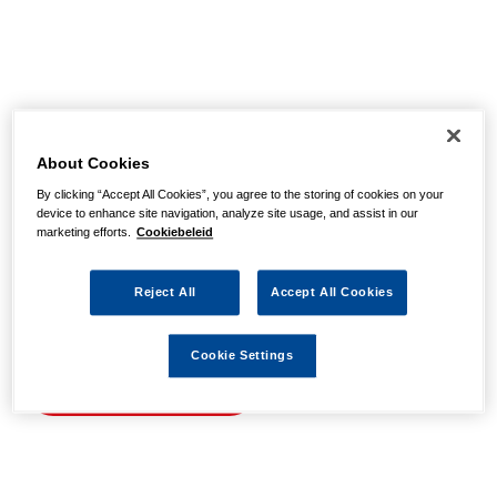
Helaas, we hebben de
pagina niet kunnen
About Cookies
By clicking “Accept All Cookies”, you agree to the storing of cookies on your
vinden
device to enhance site navigation, analyze site usage, and assist in our
marketing efforts.
Cookiebeleid
Wellicht zit er een spel- of typfout in de URL of is de
Reject All
Accept All Cookies
actie waarnaar u zocht al verlopen. We hopen u weer op
weg te helpen met de volgende links.
Cookie Settings
Naar de homepage