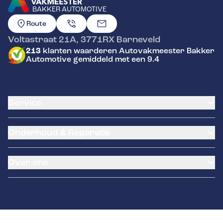
BAKKER AUTOMOTIVE
GA NAAR DE HOMEPAGINA
Route
Voltastraat 21A
,
3771RX
Barneveld
213
klanten waarderen Autovakmeester Bakker
Automotive gemiddeld met een 9.4
Service
Airco service
Onderhoud & Reparatie
Accu vervangen
Banden service
APK
Garantie
Over ons
Distributieriem vervangen
Klantenkaart
Schade en reparatie
Pechhulp
Over ons
Grote beurt
Remmen
Contact
Kleine beurt
Diagnose