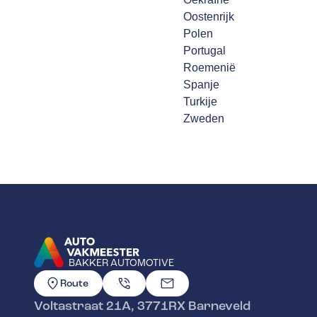
Oostenrijk
Polen
Portugal
Roemenië
Spanje
Turkije
Zweden
BAKKER AUTOMOTIVE
GA NAAR DE HOMEPAGINA
Route
Voltastraat 21A
,
3771RX
Barneveld