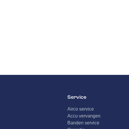
Service
Airco service
Accu vervangen
Banden service