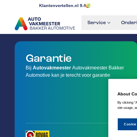
Klantenvertellen.nl
9.4
Service
Onder
BAKKER AUTOMOTIVE
GA NAAR DE HOMEPAGINA
Garantie
Bij
Autovakmeester
Autovakmeester Bakker
Automotive kan je terecht voor garantie
About Co
By clicking “
site usage, a
Cookie