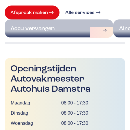
Afspraak maken
Alle services
Accu vervangen
Air
Openingstijden
Autovakmeester
Autohuis Damstra
Dag
Tijd
Maandag
08:00
-
17:30
Dinsdag
08:00
-
17:30
Woensdag
08:00
-
17:30