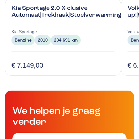
Kia Sportage 2.0 X-clusive
Vol
Automaat|Trekhaak|Stoelverwarming|Airco
up!
Kia
Sportage
Volk
Benzine
2010
234.691 km
Ben
€ 7.149,00
€ 6
We helpen je graag
verder