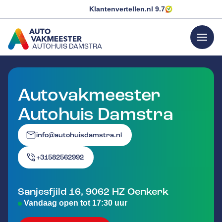
Klantenvertellen.nl
9.7
menu
AUTOHUIS DAMSTRA
GA NAAR DE HOMEPAGINA
Autovakmeester
Autohuis Damstra
info@autohuisdamstra.nl
+31582562992
Sanjesfjild 16
,
9062 HZ
Oenkerk
Vandaag open tot 17:30 uur