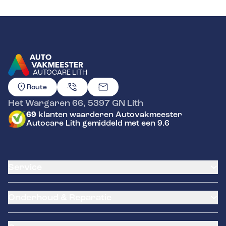
AUTOCARE LITH
GA NAAR DE HOMEPAGINA
Route
Het Wargaren 66
,
5397 GN
Lith
69
klanten waarderen Autovakmeester
Autocare Lith gemiddeld met een 9.6
Service
Airco service
Onderhoud & Reparatie
Accu vervangen
Banden service
APK
Garantie