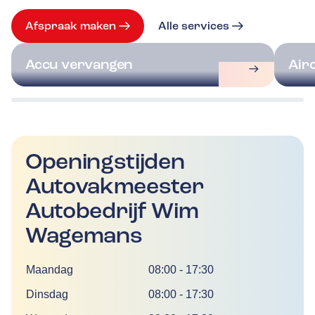
Afspraak maken
Alle services
Accu vervangen
Air
Openingstijden
Autovakmeester
Autobedrijf Wim
Wagemans
Dag
Tijd
Maandag
08:00
-
17:30
Dinsdag
08:00
-
17:30