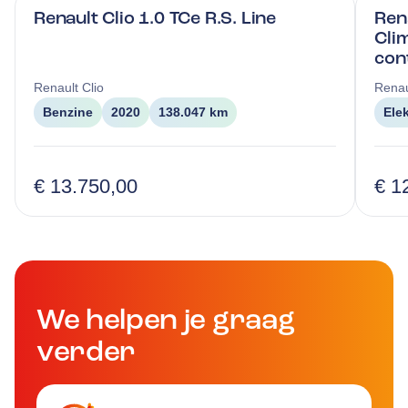
Renault Clio 1.0 TCe R.S. Line
Ren
Clim
con
Renault
Clio
Renau
Benzine
2020
138.047 km
Ele
€ 13.750,00
€ 1
We helpen je graag
verder