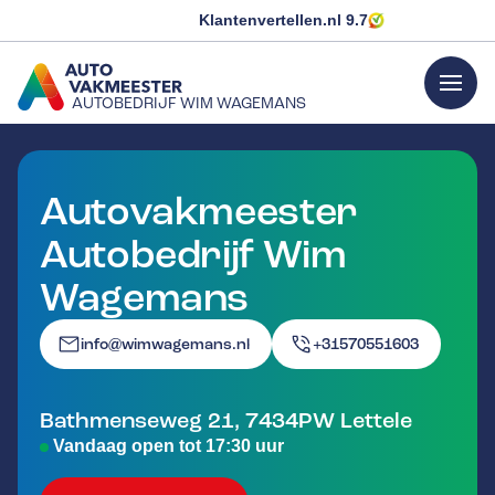
Klantenvertellen.nl
9.7
menu
AUTOBEDRIJF WIM WAGEMANS
GA NAAR DE HOMEPAGINA
Autovakmeester
Autobedrijf Wim
Wagemans
info@wimwagemans.nl
+31570551603
Bathmenseweg 21
,
7434PW
Lettele
Vandaag open tot 17:30 uur