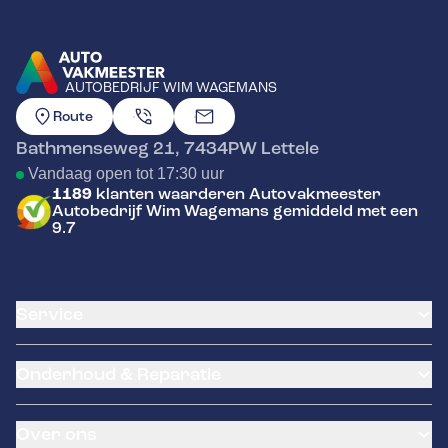
AUTOBEDRIJF WIM WAGEMANS
GA NAAR DE HOMEPAGINA
Route
Bathmenseweg 21
,
7434PW
Lettele
Vandaag open tot 17:30 uur
1189
klanten waarderen Autovakmeester
Autobedrijf Wim Wagemans gemiddeld met een
9.7
Service
Airco service
Onderhoud & Reparatie
Accu vervangen
Banden service
APK
Garantie
Over ons
Distributieriem vervangen