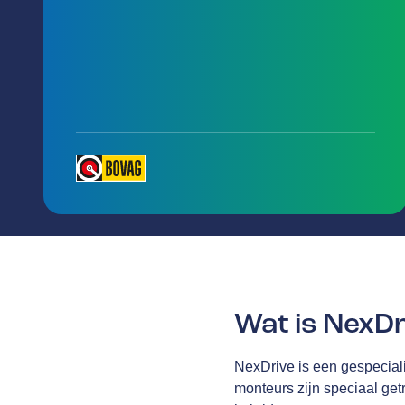
Wat is NexD
NexDrive is een gespeciali
monteurs zijn speciaal ge