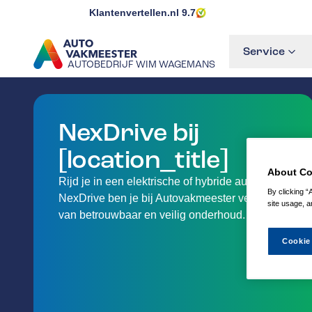
Klantenvertellen.nl
9.7
Service
AUTOBEDRIJF WIM WAGEMANS
GA NAAR DE HOMEPAGINA
NexDrive bij
[location_title]
About Co
Rijd je in een elektrische of hybride auto? Met
By clicking “
NexDrive ben je bij Autovakmeester verzekerd
site usage, a
van betrouwbaar en veilig onderhoud.
Cookie