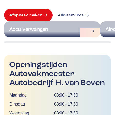
Afspraak maken
Alle services
Accu vervangen
Air
Openingstijden
Autovakmeester
Autobedrijf H. van Boven
Dag
Tijd
Maandag
08:00
-
17:30
Dinsdag
08:00
-
17:30
Woensdag
08:00
-
17:30