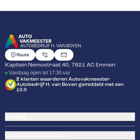
AUTOBEDRIJF H. VAN BOVEN
GA NAAR DE HOMEPAGINA
Route
Kapitein Nemostraat 40
,
7821 AC
Emmen
Vandaag open tot 17:30 uur
2
klanten waarderen Autovakmeester
Autobedrijf H. van Boven gemiddeld met een
10.0
Service
Airco service
Onderhoud & Reparatie
Accu vervangen