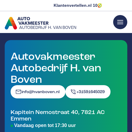
Klantenvertellen.nl
10
menu
AUTOBEDRIJF H. VAN BOVEN
GA NAAR DE HOMEPAGINA
Autovakmeester
Autobedrijf H. van
Boven
info@hvanboven.nl
+31591645029
Kapitein Nemostraat 40
,
7821 AC
Emmen
Vandaag open tot 17:30 uur