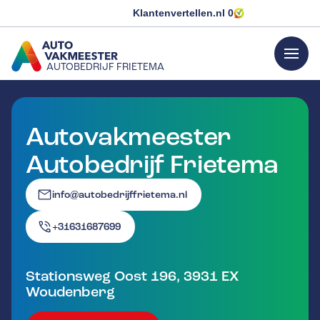
Klantenvertellen.nl
0
menu
AUTOBEDRIJF FRIETEMA
GA NAAR DE HOMEPAGINA
Autovakmeester
Autobedrijf Frietema
info@autobedrijffrietema.nl
+31631687699
Stationsweg Oost 196
,
3931 EX
Woudenberg