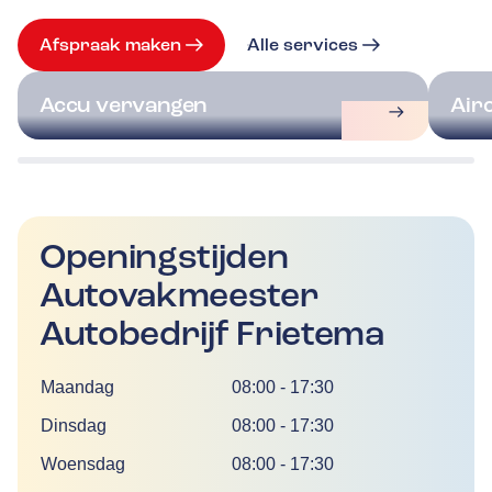
Afspraak maken
Alle services
Accu vervangen
Air
Openingstijden
Autovakmeester
Autobedrijf Frietema
Dag
Tijd
Maandag
08:00
-
17:30
Dinsdag
08:00
-
17:30
Woensdag
08:00
-
17:30