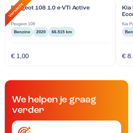
Verkocht
Peugeot 108 1.0 e-VTi Active
Kia
Eco
Peugeot
108
Kia
P
Benzine
2020
66.515 km
Ben
€ 1,00
€ 8
We helpen je graag
verder