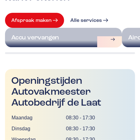
Afspraak maken
Alle services
Accu vervangen
Air
Openingstijden
Autovakmeester
Autobedrijf de Laat
Dag
Tijd
Maandag
08:30
-
17:30
Dinsdag
08:30
-
17:30
Woensdag
08:30
-
17:30