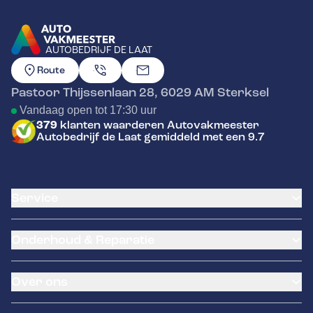
AUTOBEDRIJF DE LAAT
GA NAAR DE HOMEPAGINA
Route
Pastoor Thijssenlaan 28
,
6029 AM
Sterksel
Vandaag open tot 17:30 uur
379
klanten waarderen Autovakmeester
Autobedrijf de Laat gemiddeld met een 9.7
Service
Airco service
Onderhoud & Reparatie
Accu vervangen
Banden service
APK
Garantie
Over ons
Distributieriem vervangen
Klantenkaart
Schade en reparatie
Pechhulp
Occasions