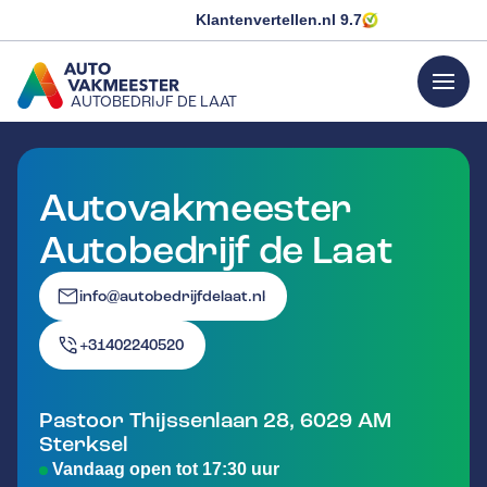
Klantenvertellen.nl
9.7
menu
AUTOBEDRIJF DE LAAT
GA NAAR DE HOMEPAGINA
Autovakmeester
Autobedrijf de Laat
info@autobedrijfdelaat.nl
+31402240520
Pastoor Thijssenlaan 28
,
6029 AM
Sterksel
Vandaag open tot 17:30 uur