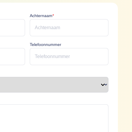
icht
Achternaam is verplicht
Achternaam
*
erplicht
Telefoonnummer
plicht
t