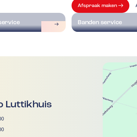
Afspraak maken
service
Banden service
 Luttikhuis
00
00