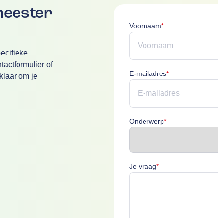
meester
Voornaam is verpl
Voornaam
*
ecifieke
actformulier of
E-mailadres is v
E-mailadres
*
klaar om je
Onderwerp is ver
Onderwerp
*
Je vraag is verplich
Je vraag
*