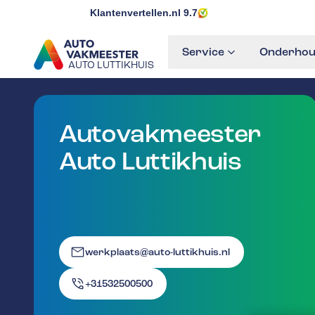
Klantenvertellen.nl
9.7
Service
Onderhou
AUTO LUTTIKHUIS
GA NAAR DE HOMEPAGINA
Autovakmeester
Auto Luttikhuis
werkplaats@auto-luttikhuis.nl
+31532500500