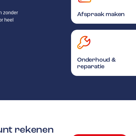
en zonder
Afspraak maken
or heel
Onderhoud &
reparatie
kunt rekenen