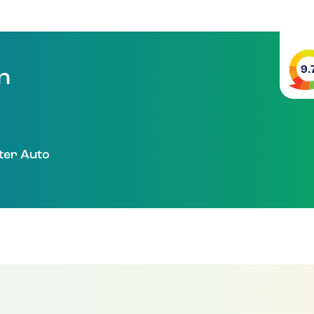
9.
en
ter Auto