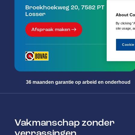
Broekhoekweg 20
,
7582 PT
Losser
About Co
By clicking “
site usage, a
Afspraak maken
Cookie
36 maanden garantie op arbeid en onderhoud
Vakmanschap zonder
verrassingen