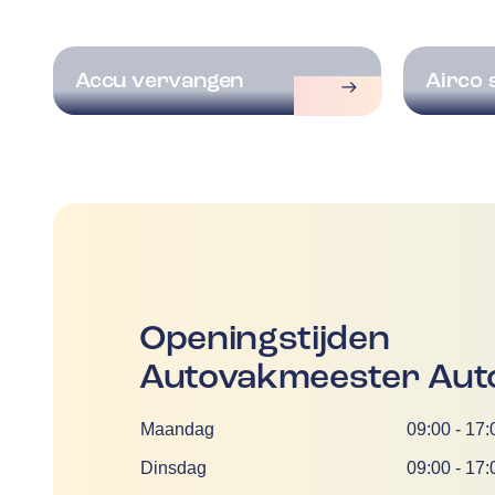
Accu vervangen
Airco 
Openingstijden
Autovakmeester Auto
Dag
Tijd
Maandag
09:00
-
17:
Dinsdag
09:00
-
17: