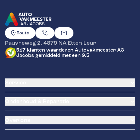
A3 JACOBS
GA NAAR DE HOMEPAGINA
Route
Pauvreweg 2
,
4879 NA
Etten-Leur
517
klanten waarderen Autovakmeester A3
Jacobs gemiddeld met een 9.5
Service
Airco service
Onderhoud & Reparatie
Accu vervangen
Banden service
APK
Garantie
Over ons
Distributieriem vervangen
Pechhulp
Schade en reparatie
LeaseProf
Over ons
Grote beurt