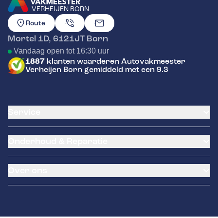
VERHEIJEN BORN
GA NAAR DE HOMEPAGINA
Route
Mortel 1D
,
6121JT
Born
Vandaag open tot 16:30 uur
1887
klanten waarderen Autovakmeester
Verheijen Born gemiddeld met een 9.3
Service
Airco service
Onderhoud & Reparatie
Accu vervangen
Banden service
APK
Garantie
Over ons
Distributieriem vervangen
Pechhulp
Schade en reparatie
NexDrive
Occasions
Grote beurt
LeaseProf
Over ons
Kleine beurt
Kentekenloket
Contact