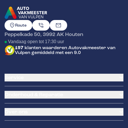
VAN VULPEN
GA NAAR DE HOMEPAGINA
Route
Peppelkade 50
,
3992 AK
Houten
Vandaag open tot 17:30 uur
197
klanten waarderen Autovakmeester van
Vulpen gemiddeld met een 9.0
Service
Airco service
Onderhoud & Reparatie
Accu vervangen
Banden service
APK
Garantie
Over ons
Distributieriem vervangen
Pechhulp
Schade en reparatie
NexDrive
Over ons
Grote beurt