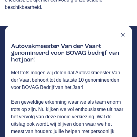
beschikbaarheid.
Autovakmeester Van der Vaart
genomineerd voor BOVAG bedrijf van
het jaar!
VAN DER VAART
GA NAAR DE HOMEPAGINA
Route
Met trots mogen wij delen dat Autovakmeester Van
Schoonenburgseweg 9
,
6611 AA
Overasselt
der Vaart behoort tot de laatste 10 genomineerden
1103
klanten waarderen Autovakmeester Van
voor BOVAG Bedrijf van het Jaar!
der Vaart gemiddeld met een 9.5
Een geweldige erkenning waar we als team enorm
trots op zijn. Nu kijken we vol enthousiasme uit naar
Service
het vervolg van deze mooie verkiezing. Wat de
uitslag ook wordt, wij blijven doen waar we het
Airco service
meest van houden: jullie helpen met persoonlijk
Onderhoud & Reparatie