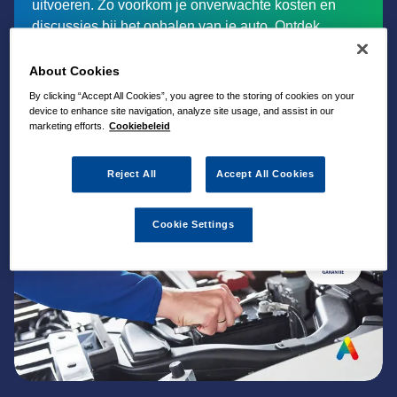
uitvoeren. Zo voorkom je onverwachte kosten en
discussies bij het ophalen van je auto. Ontdek
hieronder welke onderhoudswerkzaamheden
Autovakmeester Van der Vaart in Overasselt
About Cookies
aanbiedt.
By clicking “Accept All Cookies”, you agree to the storing of cookies on your
device to enhance site navigation, analyze site usage, and assist in our
marketing efforts.
Cookiebeleid
Reject All
Accept All Cookies
Cookie Settings