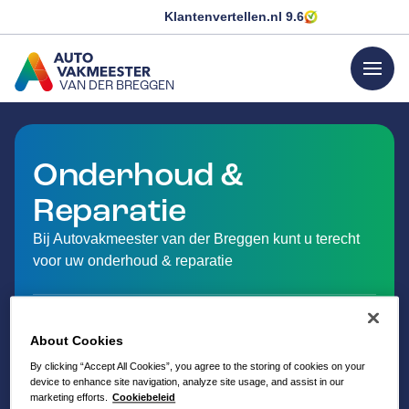
Klantenvertellen.nl
9.6
menu
VAN DER BREGGEN
GA NAAR DE HOMEPAGINA
Onderhoud &
Reparatie
Bij Autovakmeester van der Breggen kunt u terecht
voor uw onderhoud & reparatie
About Cookies
By clicking “Accept All Cookies”, you agree to the storing of cookies on your
device to enhance site navigation, analyze site usage, and assist in our
marketing efforts.
Cookiebeleid