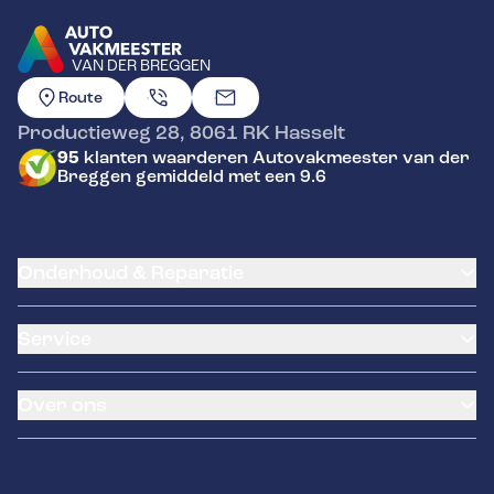
VAN DER BREGGEN
GA NAAR DE HOMEPAGINA
Route
Productieweg 28
,
8061 RK
Hasselt
95
klanten waarderen Autovakmeester van der
Breggen gemiddeld met een 9.6
Onderhoud & Reparatie
APK
Service
Distributieriem vervangen
Schade en reparatie
Airco service
Grote beurt
Over ons
Accu vervangen
Kleine beurt
Banden service
Diagnose
Contact
Garantie
Diagnose en uitlezen
Klantenkaart