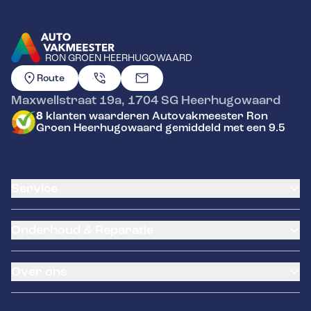
RON GROEN HEERHUGOWAARD
GA NAAR DE HOMEPAGINA
Route
Maxwellstraat 19a
,
1704 SG
Heerhugowaard
8
klanten waarderen Autovakmeester Ron
Groen Heerhugowaard gemiddeld met een 9.5
Service
Airco service
Onderhoud & Reparatie
Accu vervangen
Banden service
APK
Garantie
Over ons
Distributieriem vervangen
Klantenkaart
Schade en reparatie
Pechhulp
Over ons
Grote beurt