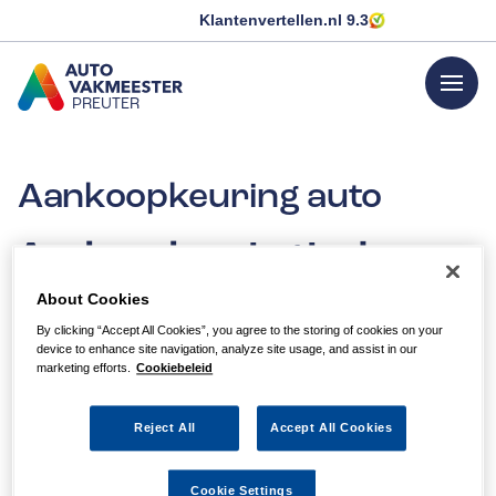
Klantenvertellen.nl
9.3
menu
PREUTER
GA NAAR DE HOMEPAGINA
Aankoopkeuring auto
Aankoopkeuring in de
buurt
About Cookies
By clicking “Accept All Cookies”, you agree to the storing of cookies on your
Bent u op zoek naar een betrouwbaar en onafhankelijk
device to enhance site navigation, analyze site usage, and assist in our
marketing efforts.
Cookiebeleid
servicepunt waar u een auto kan laten keuren voordat u
hem wilt kopen? Heeft u een auto gezien, maar wilt u
zeker weten dat de auto goed is gecheckt op gebreken?
Reject All
Accept All Cookies
Laat een aankoopkeuring door ons uitvoeren.
Neem contact op:
Cookie Settings