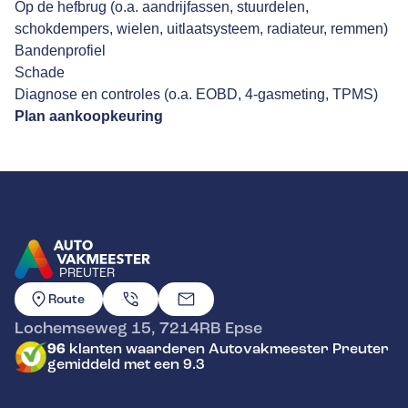
Op de hefbrug (o.a. aandrijfassen, stuurdelen,
schokdempers, wielen, uitlaatsysteem, radiateur, remmen)
Bandenprofiel
Schade
Diagnose en controles (o.a. EOBD, 4-gasmeting, TPMS)
Plan aankoopkeuring
PREUTER
GA NAAR DE HOMEPAGINA
Route
Lochemseweg 15
,
7214RB
Epse
96
klanten waarderen Autovakmeester Preuter
gemiddeld met een 9.3