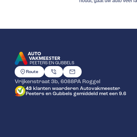
houdt, gaat uw auto veel l
PEETERS EN GUBBELS
GA NAAR DE HOMEPAGINA
Route
Vrijkenstraat 3b
,
6088PA
Roggel
43
klanten waarderen Autovakmeester
Peeters en Gubbels gemiddeld met een 9.6