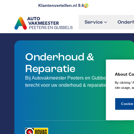
Klantenvertellen.nl
9.6
Service
Onderh
PEETERS EN GUBBELS
GA NAAR DE HOMEPAGINA
Onderhoud &
Reparatie
About Co
Bij Autovakmeester Peeters en Gubbels kunt u
By clicking “
terecht voor uw onderhoud & reparatie
site usage, a
Cookie