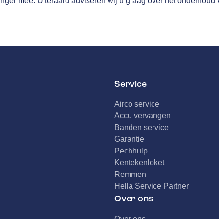
anger mee. Uiteraard adviseren wij u graag over het onderhoud 
Service
Airco service
Accu vervangen
Banden service
Garantie
Pechhulp
Kentekenloket
Remmen
Hella Service Partner
Over ons
Over ons