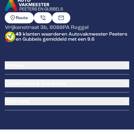
PEETERS EN GUBBELS
GA NAAR DE HOMEPAGINA
Route
Vrijkenstraat 3b
,
6088PA
Roggel
43
klanten waarderen Autovakmeester Peeters
en Gubbels gemiddeld met een 9.6
Service
Airco service
Onderhoud & Reparatie
Accu vervangen
Banden service
APK
Garantie
Over ons
Distributieriem vervangen
Pechhulp
Schade en reparatie
Kentekenloket
Over ons
Grote beurt
Remmen
Contact
Kleine beurt
Hella Service Partner
Diagnose