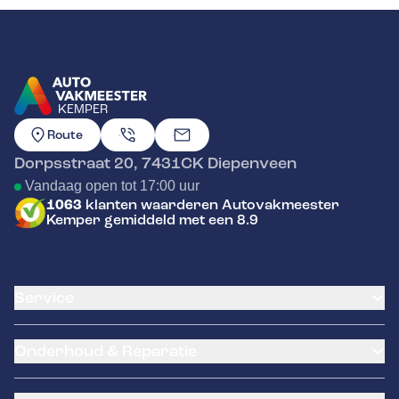
KEMPER
GA NAAR DE HOMEPAGINA
Route
Dorpsstraat 20
,
7431CK
Diepenveen
Vandaag open tot 17:00 uur
1063
klanten waarderen Autovakmeester
Kemper gemiddeld met een 8.9
Service
Airco service
Onderhoud & Reparatie
Accu vervangen
Banden service
APK
Garantie