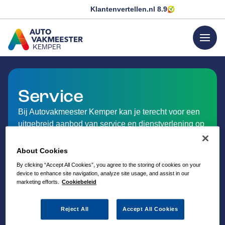
Klantenvertellen.nl
8.9
menu
KEMPER
GA NAAR DE HOMEPAGINA
Service
Bij Autovakmeester Kemper kan je terecht voor een
uitgebreid aanbod van service en dienstverlening op
het gebied van auto-onderhoud.
About Cookies
By clicking “Accept All Cookies”, you agree to the storing of cookies on your
device to enhance site navigation, analyze site usage, and assist in our
marketing efforts.
Cookiebeleid
Reject All
Accept All Cookies