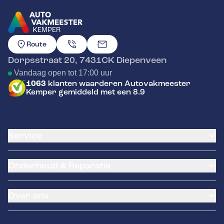
KEMPER
GA NAAR DE HOMEPAGINA
Route
Dorpsstraat 20
,
7431CK
Diepenveen
Vandaag open tot 17:00 uur
1063
klanten waarderen Autovakmeester
Kemper gemiddeld met een 8.9
Service
Airco service
Onderhoud & Reparatie
Accu vervangen
Banden service
APK
Garantie
Over ons
Distributieriem vervangen
Klantenkaart
Schade en reparatie
Pechhulp
Contact
Onderhoudsbeurt volgens service indicatie