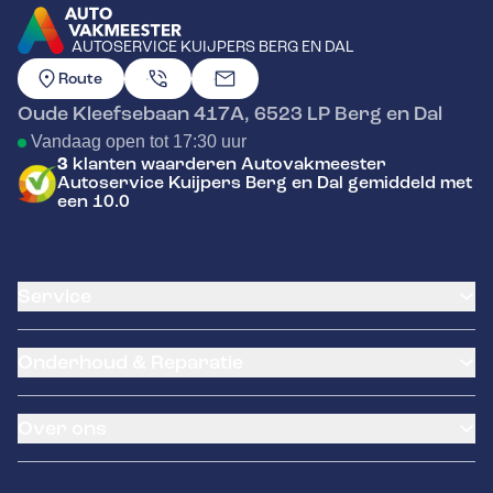
AUTOSERVICE KUIJPERS BERG EN DAL
GA NAAR DE HOMEPAGINA
Route
Oude Kleefsebaan 417A
,
6523 LP
Berg en Dal
Vandaag open tot 17:30 uur
3
klanten waarderen Autovakmeester
Autoservice Kuijpers Berg en Dal gemiddeld met
een 10.0
Service
Airco service
Onderhoud & Reparatie
Accu vervangen
Banden service
APK
Garantie
Over ons
Distributieriem vervangen
Klantenkaart
Schade en reparatie
Pechhulp
Over ons
Grote beurt