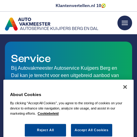
Klantenvertellen.nl
10
menu
AUTOSERVICE KUIJPERS BERG EN DAL
GA NAAR DE HOMEPAGINA
Service
Bij Autovakmeester Autoservice Kuijpers Berg en
Dal kan je terecht voor een uitgebreid aanbod van
service en dienstverlening op het gebied van auto-
onderhoud.
About Cookies
By clicking “Accept All Cookies”, you agree to the storing of cookies on your
device to enhance site navigation, analyze site usage, and assist in our
marketing efforts.
Cookiebeleid
Reject All
Accept All Cookies