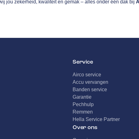
ij jou zekerheid, kwaliteit en gemak – alles onder één dak bij
A
Service
Airco service
Accu vervangen
Banden service
Garantie
Pechhulp
Remmen
Hella Service Partner
Over ons