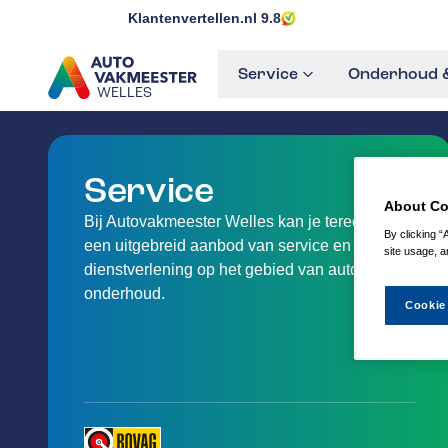
Klantenvertellen.nl
9.8
Service
Onderhoud &
WELLES
GA NAAR DE HOMEPAGINA
Service
About Co
Bij Autovakmeester Welles kan je terecht voor
By clicking “
een uitgebreid aanbod van service en
site usage, a
dienstverlening op het gebied van auto-
onderhoud.
Cookie