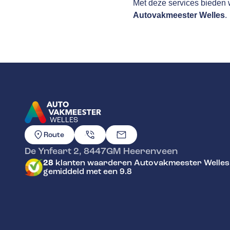
Met deze services bieden w
Autovakmeester Welles
.
WELLES
GA NAAR DE HOMEPAGINA
Route
De Ynfeart 2
,
8447GM
Heerenveen
28
klanten waarderen Autovakmeester Welles
gemiddeld met een 9.8