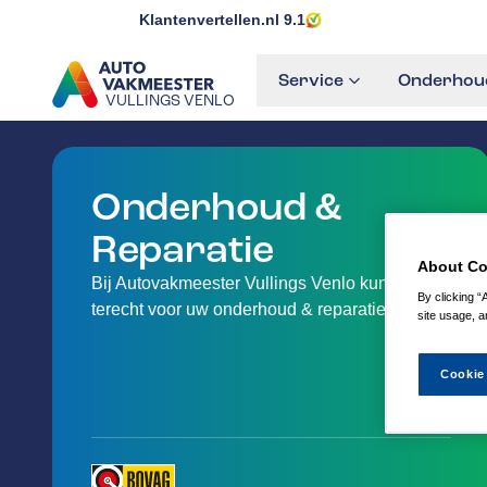
Klantenvertellen.nl
9.1
Service
Onderhoud
VULLINGS VENLO
GA NAAR DE HOMEPAGINA
Onderhoud &
Reparatie
About Co
Bij Autovakmeester Vullings Venlo kunt u
By clicking “
terecht voor uw onderhoud & reparatie
site usage, a
Cookie