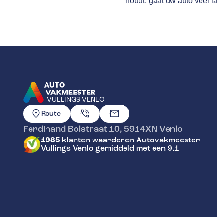
houdt, gaat uw auto veel l
VULLINGS VENLO
GA NAAR DE HOMEPAGINA
Route
Ferdinand Bolstraat 10
,
5914XN
Venlo
1985
klanten waarderen Autovakmeester
Vullings Venlo gemiddeld met een 9.1