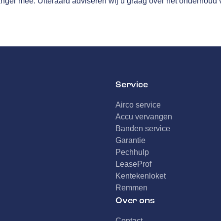
anger mee. Uiteraard adviseren wij u graag over het onderhoud 
Service
Airco service
Accu vervangen
Banden service
Garantie
Pechhulp
LeaseProf
Kentekenloket
Remmen
Over ons
Contact