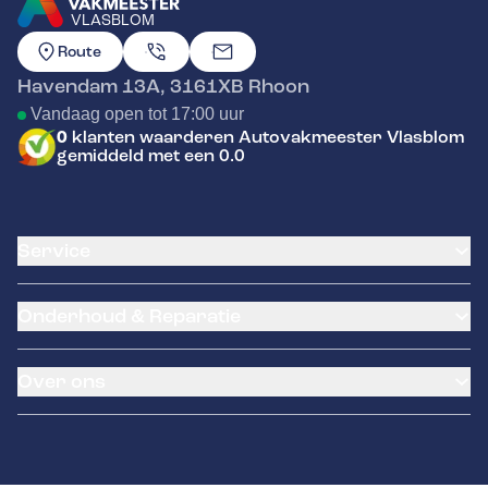
VLASBLOM
GA NAAR DE HOMEPAGINA
Route
Havendam 13A
,
3161XB
Rhoon
Vandaag open tot 17:00 uur
0
klanten waarderen Autovakmeester Vlasblom
gemiddeld met een 0.0
Service
Airco service
Onderhoud & Reparatie
Accu vervangen
Banden service
APK
Garantie
Over ons
Distributieriem vervangen
Klantenkaart
Schade en reparatie
Pechhulp
Over ons
Grote beurt
Remmen
Contact
Kleine beurt