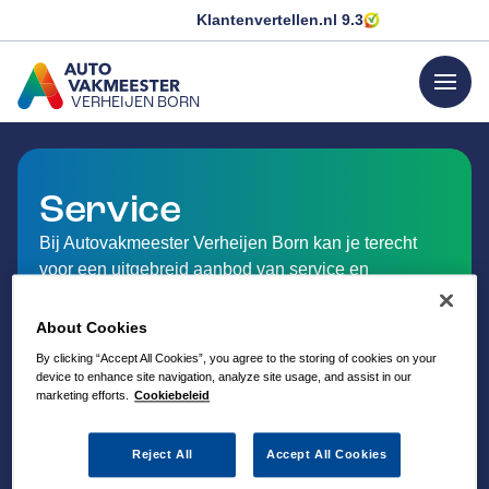
Klantenvertellen.nl
9.3
menu
VERHEIJEN BORN
GA NAAR DE HOMEPAGINA
Service
Bij Autovakmeester Verheijen Born kan je terecht
voor een uitgebreid aanbod van service en
dienstverlening op het gebied van auto-onderhoud.
About Cookies
By clicking “Accept All Cookies”, you agree to the storing of cookies on your
device to enhance site navigation, analyze site usage, and assist in our
marketing efforts.
Cookiebeleid
Reject All
Accept All Cookies