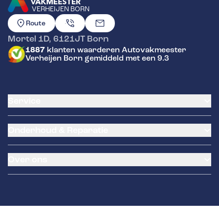
VERHEIJEN BORN
GA NAAR DE HOMEPAGINA
Route
Mortel 1D
,
6121JT
Born
1887
klanten waarderen Autovakmeester
Verheijen Born gemiddeld met een 9.3
Service
Airco service
Onderhoud & Reparatie
Accu vervangen
Banden service
APK
Garantie
Over ons
Distributieriem vervangen
Pechhulp
Schade en reparatie
NexDrive
Occasions
Grote beurt
LeaseProf
Over ons
Kleine beurt
Kentekenloket
Contact
Diagnose
Remmen