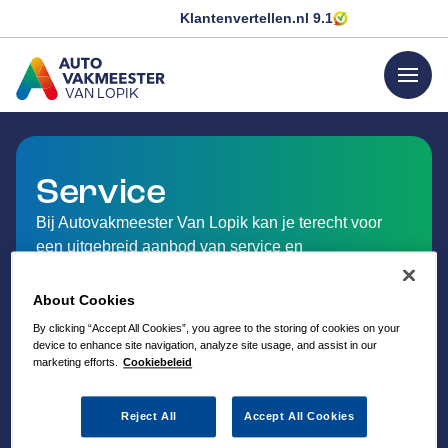
Klantenvertellen.nl
9.1
menu
VAN LOPIK
GA NAAR DE HOMEPAGINA
Service
Bij Autovakmeester Van Lopik kan je terecht voor
een uitgebreid aanbod van service en
dienstverlening op het gebied van auto-onderhoud.
About Cookies
By clicking “Accept All Cookies”, you agree to the storing of cookies on your
device to enhance site navigation, analyze site usage, and assist in our
marketing efforts.
Cookiebeleid
Reject All
Accept All Cookies