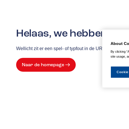
Helaas, we hebben de p
About Co
Wellicht zit er een spel- of typfout in de URL of is de
By clicking “
site usage, a
Naar de homepage
Cookie