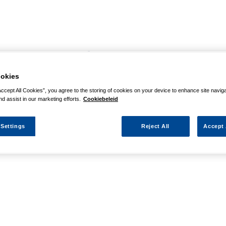
agina niet kunnen vinden
okies
 actie waarnaar u zocht al verlopen. We hopen u weer op weg te h
Accept All Cookies”, you agree to the storing of cookies on your device to enhance site navig
nd assist in our marketing efforts.
Cookiebeleid
 Settings
Reject All
Accept 