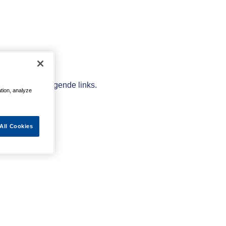
elpen met de volgende links.
ation, analyze
All Cookies