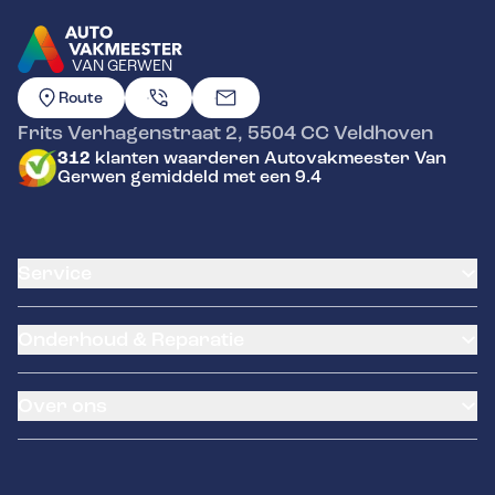
VAN GERWEN
GA NAAR DE HOMEPAGINA
Route
Frits Verhagenstraat 2
,
5504 CC
Veldhoven
312
klanten waarderen Autovakmeester Van
Gerwen gemiddeld met een 9.4
Service
Airco service
Onderhoud & Reparatie
Accu vervangen
Banden service
APK
Garantie
Over ons
Distributieriem vervangen
Pechhulp
Schade en reparatie
Remmen
Occasions
Grote beurt
Over ons
Kleine beurt