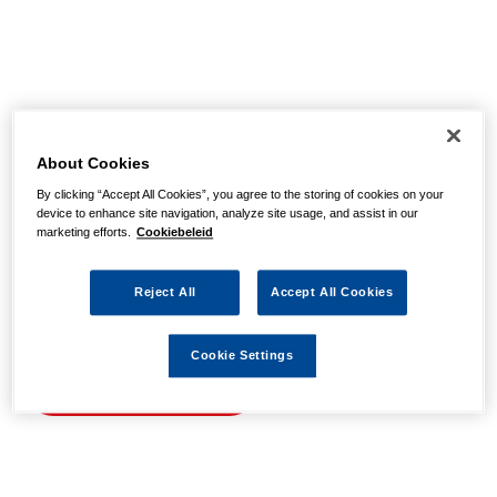
Helaas, we hebben de
pagina niet kunnen
About Cookies
By clicking “Accept All Cookies”, you agree to the storing of cookies on your
vinden
device to enhance site navigation, analyze site usage, and assist in our
marketing efforts.
Cookiebeleid
Wellicht zit er een spel- of typfout in de URL of is de
Reject All
Accept All Cookies
actie waarnaar u zocht al verlopen. We hopen u weer op
weg te helpen met de volgende links.
Cookie Settings
Naar de homepage