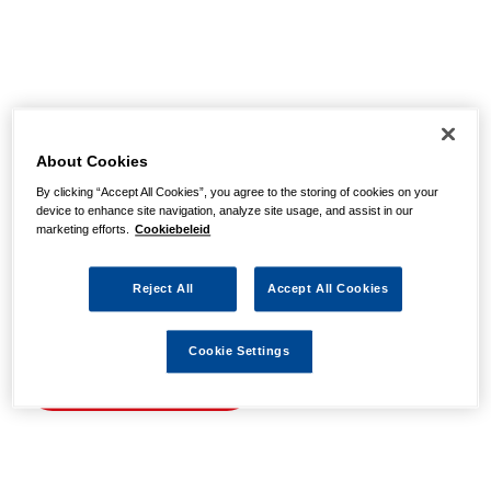
Helaas, we hebben de
pagina niet kunnen
About Cookies
By clicking “Accept All Cookies”, you agree to the storing of cookies on your
vinden
device to enhance site navigation, analyze site usage, and assist in our
marketing efforts.
Cookiebeleid
Wellicht zit er een spel- of typfout in de URL of is de
Reject All
Accept All Cookies
actie waarnaar u zocht al verlopen. We hopen u weer op
weg te helpen met de volgende links.
Cookie Settings
Naar de homepage