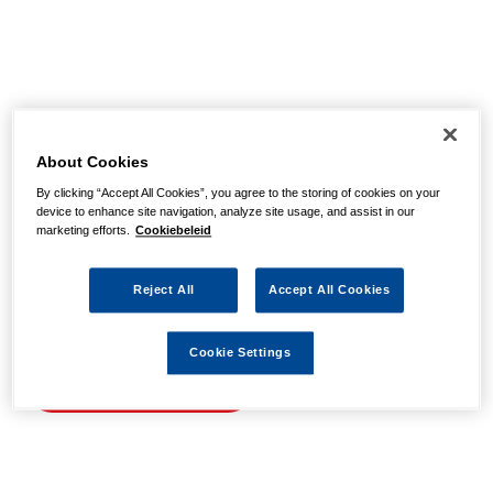
Helaas, we hebben de
pagina niet kunnen
About Cookies
By clicking “Accept All Cookies”, you agree to the storing of cookies on your
vinden
device to enhance site navigation, analyze site usage, and assist in our
marketing efforts.
Cookiebeleid
Wellicht zit er een spel- of typfout in de URL of is de
Reject All
Accept All Cookies
actie waarnaar u zocht al verlopen. We hopen u weer op
weg te helpen met de volgende links.
Cookie Settings
Naar de homepage