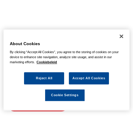
Helaas, we hebben de
pagina niet kunnen
About Cookies
By clicking “Accept All Cookies”, you agree to the storing of cookies on your
vinden
device to enhance site navigation, analyze site usage, and assist in our
marketing efforts.
Cookiebeleid
Wellicht zit er een spel- of typfout in de URL of is de
Reject All
Accept All Cookies
actie waarnaar u zocht al verlopen. We hopen u weer op
weg te helpen met de volgende links.
Cookie Settings
Naar de homepage