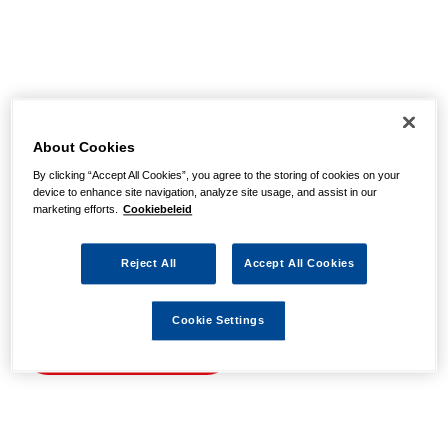
Helaas, we hebben de
pagina niet kunnen
About Cookies
By clicking “Accept All Cookies”, you agree to the storing of cookies on your
vinden
device to enhance site navigation, analyze site usage, and assist in our
marketing efforts.
Cookiebeleid
Wellicht zit er een spel- of typfout in de URL of is de
Reject All
Accept All Cookies
actie waarnaar u zocht al verlopen. We hopen u weer op
weg te helpen met de volgende links.
Cookie Settings
Naar de homepage