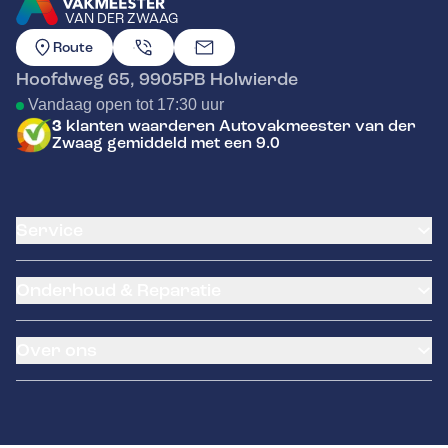
VAN DER ZWAAG
GA NAAR DE HOMEPAGINA
Route
Hoofdweg 65
,
9905PB
Holwierde
Vandaag open tot 17:30 uur
3
klanten waarderen Autovakmeester van der
Zwaag gemiddeld met een 9.0
Service
Airco service
Onderhoud & Reparatie
Accu vervangen
Banden service
APK
Garantie
Over ons
Distributieriem vervangen
Pechhulp
Schade en reparatie
Remmen
Over ons
Grote beurt
Contact
Kleine beurt