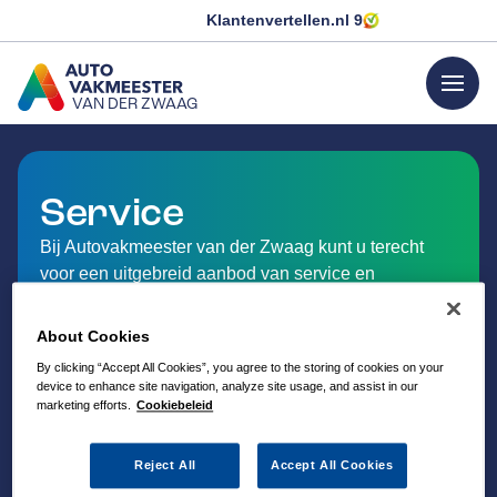
Klantenvertellen.nl
9
menu
VAN DER ZWAAG
GA NAAR DE HOMEPAGINA
Service
Bij Autovakmeester van der Zwaag kunt u terecht
voor een uitgebreid aanbod van service en
dienstverlening op het gebied van auto-onderhoud.
About Cookies
By clicking “Accept All Cookies”, you agree to the storing of cookies on your
device to enhance site navigation, analyze site usage, and assist in our
marketing efforts.
Cookiebeleid
Reject All
Accept All Cookies