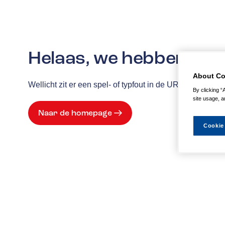
Helaas, we hebben de p
About Co
Wellicht zit er een spel- of typfout in de URL of is de
By clicking “
site usage, a
Naar de homepage
Cookie