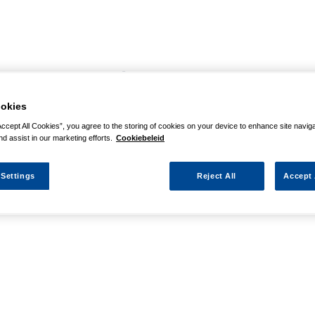
agina niet kunnen vinden
okies
 actie waarnaar u zocht al verlopen. We hopen u weer op weg te h
Accept All Cookies”, you agree to the storing of cookies on your device to enhance site navig
nd assist in our marketing efforts.
Cookiebeleid
 Settings
Reject All
Accept 