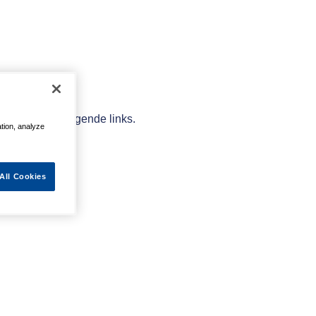
elpen met de volgende links.
ation, analyze
All Cookies