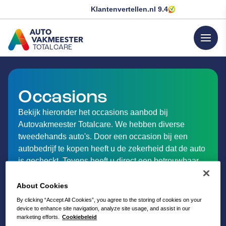
Klantenvertellen.nl
9.4
menu
TOTALCARE
GA NAAR DE HOMEPAGINA
Occasions
Bekijk hieronder het occasions aanbod bij
Autovakmeester Totalcare. We hebben diverse
tweedehands auto's. Door een occasion bij een
autobedrijf te kopen heeft u de zekerheid dat de auto
is gecheckt. Tevens heeft u direct een betrouwbaar
adres voor uw auto-onderhoud, APK check,
eventuele reparaties en ander onderhoud.
About Cookies
By clicking “Accept All Cookies”, you agree to the storing of cookies on your
device to enhance site navigation, analyze site usage, and assist in our
marketing efforts.
Cookiebeleid