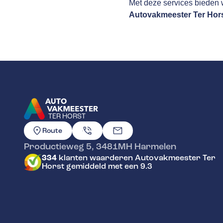
Met deze services bieden w
Autovakmeester Ter Hor
TER HORST
GA NAAR DE HOMEPAGINA
Route
Productieweg 5
,
3481MH
Harmelen
334
klanten waarderen Autovakmeester Ter
Horst gemiddeld met een 9.3