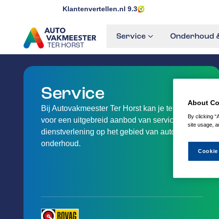
Klantenvertellen.nl
9.3
Service
Onderhoud &
TER HORST
GA NAAR DE HOMEPAGINA
Service
About Co
Bij Autovakmeester Ter Horst kan je terecht
By clicking “
voor een uitgebreid aanbod van service en
site usage, a
dienstverlening op het gebied van auto-
onderhoud.
Cookie