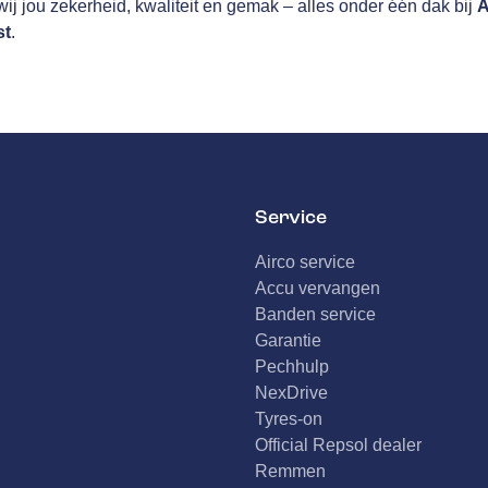
ij jou zekerheid, kwaliteit en gemak – alles onder één dak bij
A
st
.
Service
Airco service
Accu vervangen
Banden service
Garantie
Pechhulp
NexDrive
Tyres-on
Official Repsol dealer
Remmen