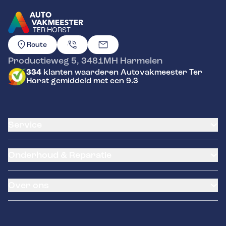
TER HORST
GA NAAR DE HOMEPAGINA
Route
Productieweg 5
,
3481MH
Harmelen
334
klanten waarderen Autovakmeester Ter
Horst gemiddeld met een 9.3
Service
Airco service
Onderhoud & Reparatie
Accu vervangen
Banden service
APK
Garantie
Over ons
Distributieriem vervangen
Pechhulp
Schade en reparatie
NexDrive
Occasions
Grote beurt
Tyres-on
Contact
Kleine beurt